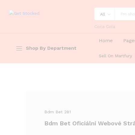
All
Coca Cola
Home
Page
Shop By Department
Sell On Martfury
Bdm Bet 281
Bdm Bet Oficiální Webové Str