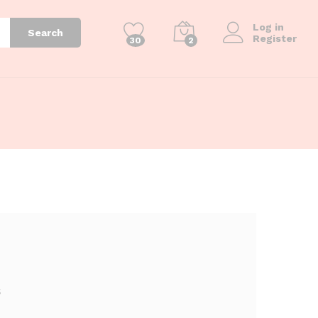
Log in
Search
Register
30
2
s