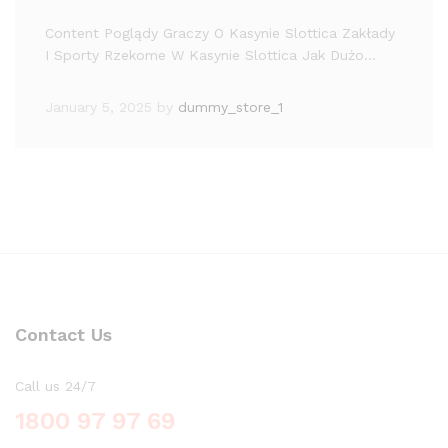
Content Poglądy Graczy O Kasynie Slottica Zakłady
I Sporty Rzekome W Kasynie Slottica Jak Dużo…
January 5, 2025
by
dummy_store_1
Contact Us
Call us 24/7
1800 97 97 69