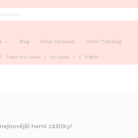
s
Blog
Shop Carousel
Order Tracking
English
Track Your Order
US Dollar
ejnovější herní zážitky!