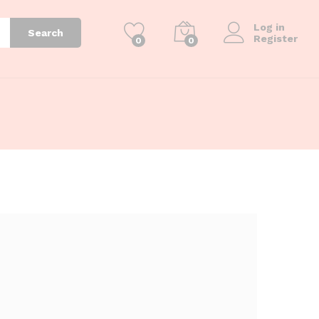
Log in
Search
Register
0
0