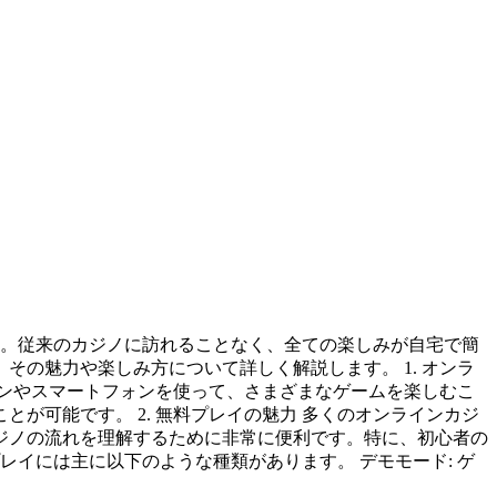
す。従来のカジノに訪れることなく、全ての楽しみが自宅で簡
の魅力や楽しみ方について詳しく解説します。 1. オンラ
ンやスマートフォンを使って、さまざまなゲームを楽しむこ
が可能です。 2. 無料プレイの魅力 多くのオンラインカジ
ジノの流れを理解するために非常に便利です。特に、初心者の
レイには主に以下のような種類があります。 デモモード: ゲ