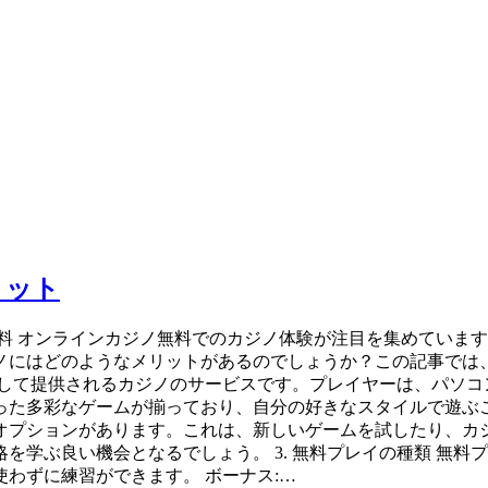
リット
料 オンラインカジノ無料でのカジノ体験が注目を集めていま
にはどのようなメリットがあるのでしょうか？この記事では、そ
介して提供されるカジノのサービスです。プレイヤーは、パソコ
た多彩なゲームが揃っており、自分の好きなスタイルで遊ぶこと
オプションがあります。これは、新しいゲームを試したり、カ
学ぶ良い機会となるでしょう。 3. 無料プレイの種類 無料プ
わずに練習ができます。 ボーナス:…