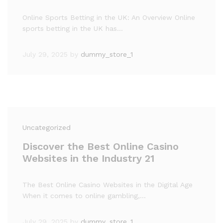
Online Sports Betting in the UK: An Overview Online
sports betting in the UK has…
July 29, 2025
by
dummy_store_1
Uncategorized
Discover the Best Online Casino
Websites in the Industry 21
The Best Online Casino Websites in the Digital Age
When it comes to online gambling,…
July 29, 2025
by
dummy_store_1