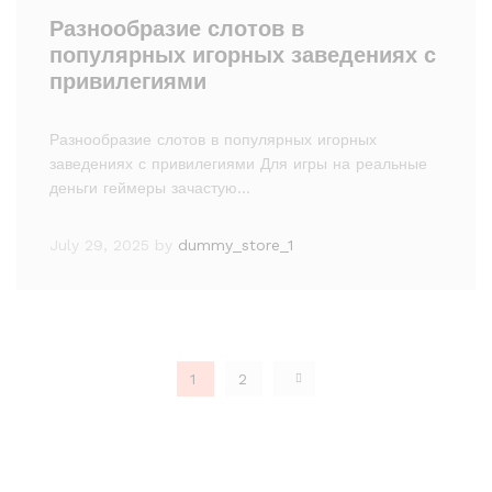
Разнообразие слотов в
популярных игорных заведениях с
привилегиями
Разнообразие слотов в популярных игорных
заведениях с привилегиями Для игры на реальные
деньги геймеры зачастую…
July 29, 2025
by
dummy_store_1
1
2