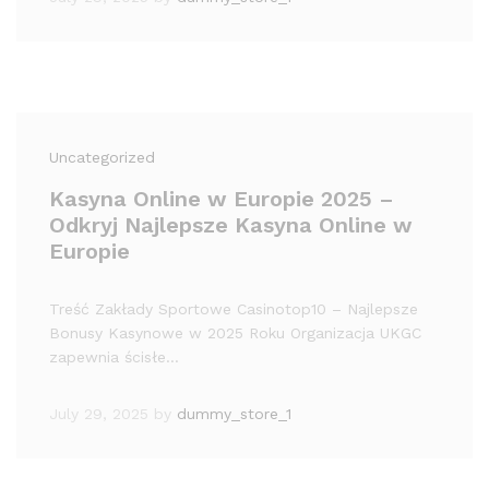
Uncategorized
Kasyna Online w Europie 2025 –
Odkryj Najlepsze Kasyna Online w
Europie
Treść Zakłady Sportowe Casinotop10 – Najlepsze
Bonusy Kasynowe w 2025 Roku Organizacja UKGC
zapewnia ścisłe…
July 29, 2025
by
dummy_store_1